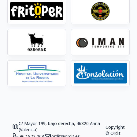
C/ Mayor 199, bajo derecha, 46820 Anna
Copyright
(Valencia)
© Ordit
962 922 068
ordit@ordit.es