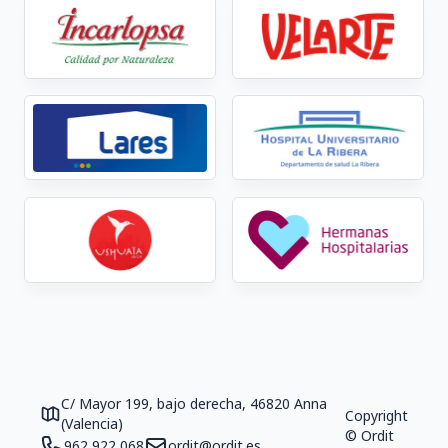
C/ Mayor 199, bajo derecha, 46820 Anna
Copyright
(Valencia)
© Ordit
962 922 068
ordit@ordit.es